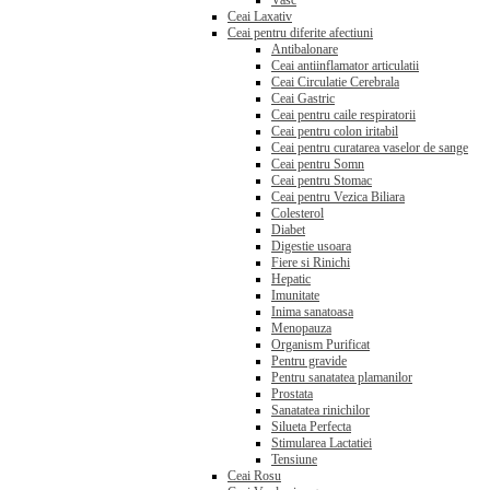
Vasc
Ceai Laxativ
Ceai pentru diferite afectiuni
Antibalonare
Ceai antiinflamator articulatii
Ceai Circulatie Cerebrala
Ceai Gastric
Ceai pentru caile respiratorii
Ceai pentru colon iritabil
Ceai pentru curatarea vaselor de sange
Ceai pentru Somn
Ceai pentru Stomac
Ceai pentru Vezica Biliara
Colesterol
Diabet
Digestie usoara
Fiere si Rinichi
Hepatic
Imunitate
Inima sanatoasa
Menopauza
Organism Purificat
Pentru gravide
Pentru sanatatea plamanilor
Prostata
Sanatatea rinichilor
Silueta Perfecta
Stimularea Lactatiei
Tensiune
Ceai Rosu