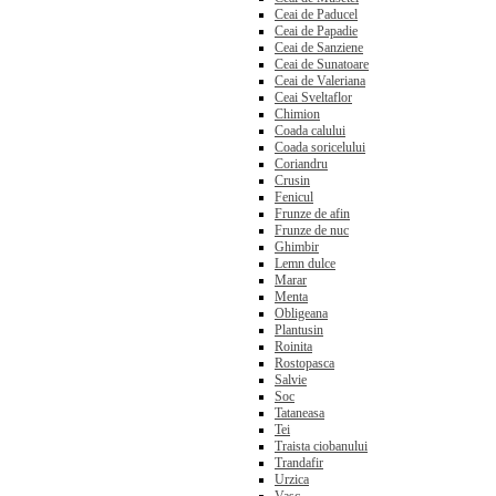
Ceai de Paducel
Ceai de Papadie
Ceai de Sanziene
Ceai de Sunatoare
Ceai de Valeriana
Ceai Sveltaflor
Chimion
Coada calului
Coada soricelului
Coriandru
Crusin
Fenicul
Frunze de afin
Frunze de nuc
Ghimbir
Lemn dulce
Marar
Menta
Obligeana
Plantusin
Roinita
Rostopasca
Salvie
Soc
Tataneasa
Tei
Traista ciobanului
Trandafir
Urzica