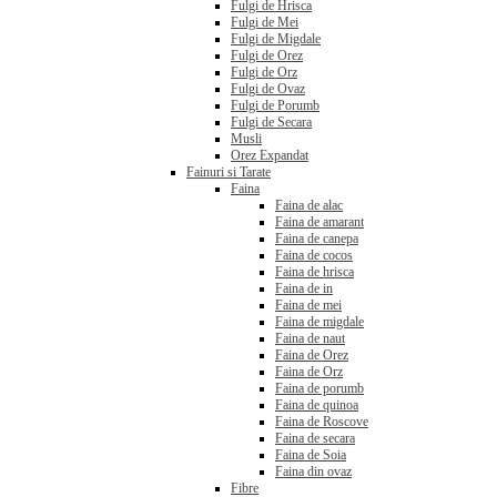
Fulgi de Hrisca
Fulgi de Mei
Fulgi de Migdale
Fulgi de Orez
Fulgi de Orz
Fulgi de Ovaz
Fulgi de Porumb
Fulgi de Secara
Musli
Orez Expandat
Fainuri si Tarate
Faina
Faina de alac
Faina de amarant
Faina de canepa
Faina de cocos
Faina de hrisca
Faina de in
Faina de mei
Faina de migdale
Faina de naut
Faina de Orez
Faina de Orz
Faina de porumb
Faina de quinoa
Faina de Roscove
Faina de secara
Faina de Soia
Faina din ovaz
Fibre