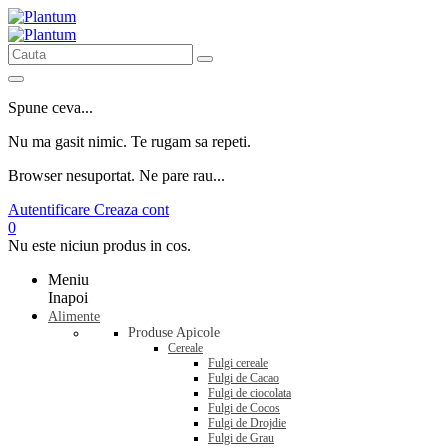
Spune ceva...
Nu ma gasit nimic. Te rugam sa repeti.
Browser nesuportat. Ne pare rau...
Autentificare
Creaza cont
0
Nu este niciun produs in cos.
Meniu
Inapoi
Alimente
Produse Apicole
Cereale
Fulgi cereale
Fulgi de Cacao
Fulgi de ciocolata
Fulgi de Cocos
Fulgi de Drojdie
Fulgi de Grau