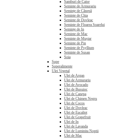
Samburi de Caise
Seminte de Armurariu
Semințe de Cânepă
Seminte de Chia
Seminte de Dovleac
Seminte de Floarea Soarelui
Semințe de In
Seminte de Mac
Seminte de Muștar
Seminte de Pin
Seminte de Psyllium
Seminte de Susan
Soia
Supe
Superalimente
Ulei Vegetal
Ulei de Argan
Ulei de Armurariu
Ulei de Avocado
Ulei de Busuioc
Ulei de Canepa
Ulei de Chimen Negru
Ulei de Cocos
Ulei de Dovleac
Ulei de Eucalipt
Ulei de Grapefruit
Ulei de In
Ulei de Lavanda
Ulei de Luminita Noptii
Ulei de Mac