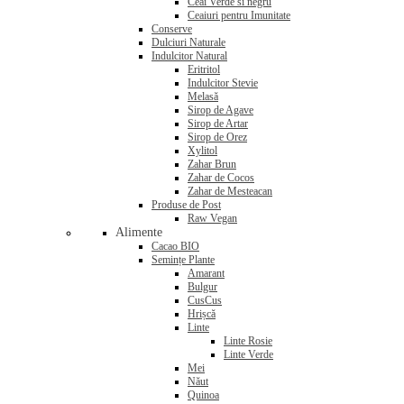
Ceai Verde si negru
Ceaiuri pentru Imunitate
Conserve
Dulciuri Naturale
Indulcitor Natural
Eritritol
Indulcitor Stevie
Melasă
Sirop de Agave
Sirop de Artar
Sirop de Orez
Xylitol
Zahar Brun
Zahar de Cocos
Zahar de Mesteacan
Produse de Post
Raw Vegan
Alimente
Cacao BIO
Semințe Plante
Amarant
Bulgur
CusCus
Hrișcă
Linte
Linte Rosie
Linte Verde
Mei
Năut
Quinoa