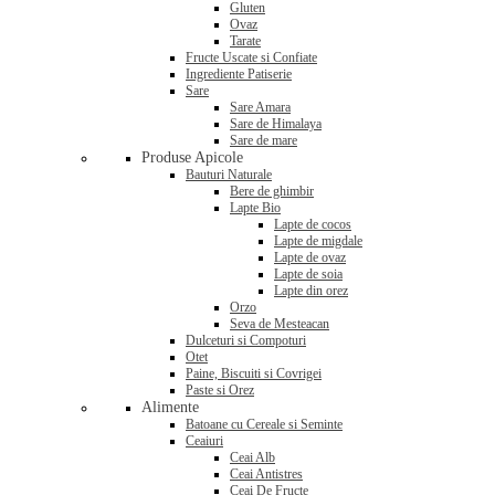
Gluten
Ovaz
Tarate
Fructe Uscate si Confiate
Ingrediente Patiserie
Sare
Sare Amara
Sare de Himalaya
Sare de mare
Produse Apicole
Bauturi Naturale
Bere de ghimbir
Lapte Bio
Lapte de cocos
Lapte de migdale
Lapte de ovaz
Lapte de soia
Lapte din orez
Orzo
Seva de Mesteacan
Dulceturi si Compoturi
Otet
Paine, Biscuiti si Covrigei
Paste si Orez
Alimente
Batoane cu Cereale si Seminte
Ceaiuri
Ceai Alb
Ceai Antistres
Ceai De Fructe